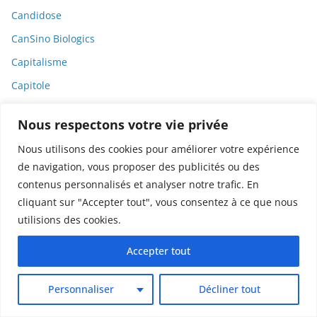
Candidose
CanSino Biologics
Capitalisme
Capitole
Cardiologie
Nous respectons votre vie privée
Carte de presse
Nous utilisons des cookies pour améliorer votre expérience
Cassava Science
de navigation, vous proposer des publicités ou des
Casuistique
contenus personnalisés et analyser notre trafic. En
cliquant sur "Accepter tout", vous consentez à ce que nous
Catastrophe sanitaire
utilisions des cookies.
Catastrophes
CCIJP
Accepter tout
CDJM
Personnaliser
Décliner tout
Céline Dion