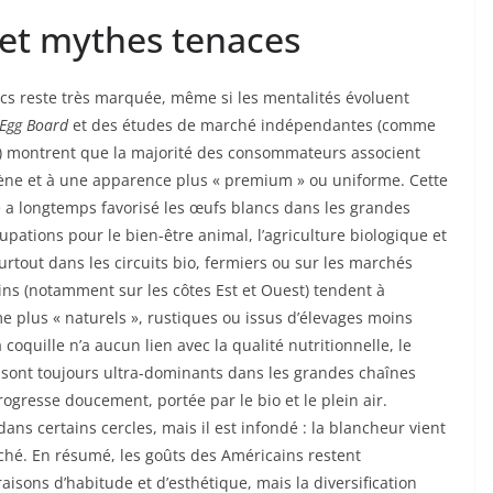
 et mythes tenaces
ncs reste très marquée, même si les mentalités évoluent
Egg Board
et des études de marché indépendantes (comme
en) montrent que la majorité des consommateurs associent
giène et à une apparence plus « premium » ou uniforme. Cette
e a longtemps favorisé les œufs blancs dans les grandes
ations pour le bien-être animal, l’agriculture biologique et
surtout dans les circuits bio, fermiers ou sur les marchés
ns (notamment sur les côtes Est et Ouest) tendent à
e plus « naturels », rustiques ou issus d’élevages moins
 coquille n’a aucun lien avec la qualité nutritionnelle, le
 sont toujours ultra-dominants dans les grandes chaînes
rogresse doucement, portée par le bio et le plein air.
ns certains cercles, mais il est infondé : la blancheur vient
aché. En résumé, les goûts des Américains restent
isons d’habitude et d’esthétique, mais la diversification