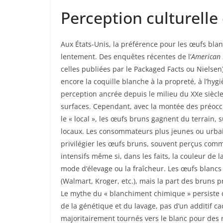
Perception culturelle
Aux États-Unis, la préférence pour les œufs bla
lentement. Des enquêtes récentes de l’
American 
celles publiées par le Packaged Facts ou Niels
encore la coquille blanche à la propreté, à l’hy
perception ancrée depuis le milieu du XXe siècl
surfaces. Cependant, avec la montée des préoccup
le « local », les œufs bruns gagnent du terrain, 
locaux. Les consommateurs plus jeunes ou urbai
privilégier les œufs bruns, souvent perçus comm
intensifs même si, dans les faits, la couleur de la
mode d’élevage ou la fraîcheur. Les œufs blancs
(Walmart, Kroger, etc.), mais la part des bruns p
Le mythe du « blanchiment chimique » persiste da
de la génétique et du lavage, pas d’un additif c
majoritairement tournés vers le blanc pour des ra