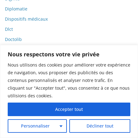
Diplomatie
Dispositifs médicaux
Dlct
Doctolib
Documentaire
Nous respectons votre vie privée
DODGE
Nous utilisons des cookies pour améliorer votre expérience
Donald Trump
de navigation, vous proposer des publicités ou des
Dons
contenus personnalisés et analyser notre trafic. En
cliquant sur "Accepter tout", vous consentez à ce que nous
Doxxing
utilisions des cookies.
Droit
Accepter tout
Droit de la consommation
Droit de la presse
Personnaliser
Décliner tout
Droit de la santé