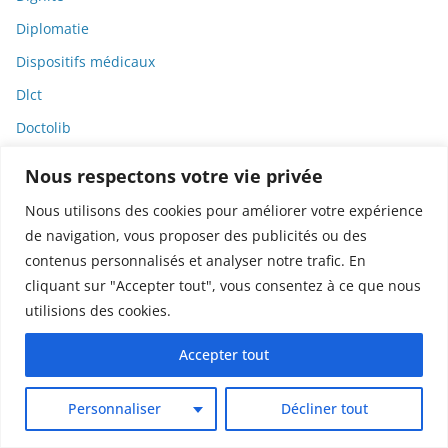
Diplomatie
Dispositifs médicaux
Dlct
Doctolib
Documentaire
Nous respectons votre vie privée
DODGE
Nous utilisons des cookies pour améliorer votre expérience
Donald Trump
de navigation, vous proposer des publicités ou des
Dons
contenus personnalisés et analyser notre trafic. En
cliquant sur "Accepter tout", vous consentez à ce que nous
Doxxing
utilisions des cookies.
Droit
Accepter tout
Droit de la consommation
Droit de la presse
Personnaliser
Décliner tout
Droit de la santé