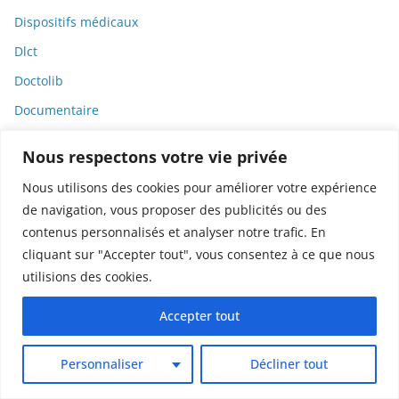
Dispositifs médicaux
Dlct
Doctolib
Documentaire
DODGE
Nous respectons votre vie privée
Donald Trump
Nous utilisons des cookies pour améliorer votre expérience
Dons
de navigation, vous proposer des publicités ou des
Doxxing
contenus personnalisés et analyser notre trafic. En
cliquant sur "Accepter tout", vous consentez à ce que nous
Droit
utilisions des cookies.
Droit de la consommation
Accepter tout
Droit de la presse
Droit de la santé
Personnaliser
Décliner tout
Droit du travail