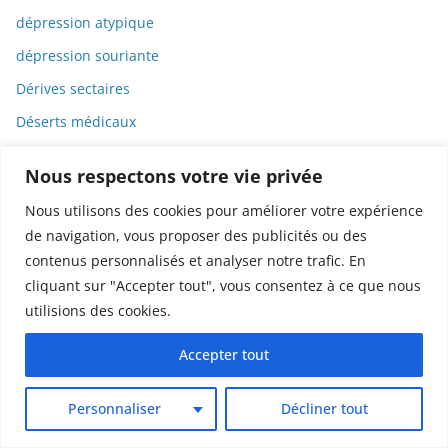
dépression atypique
dépression souriante
Dérives sectaires
Déserts médicaux
Désinformation
Nous respectons votre vie privée
Dessin
Nous utilisons des cookies pour améliorer votre expérience
Dessins animés
de navigation, vous proposer des publicités ou des
Déterminisme
contenus personnalisés et analyser notre trafic. En
cliquant sur "Accepter tout", vous consentez à ce que nous
Detox
utilisions des cookies.
Dette
Dette immunitaire
Accepter tout
Deux-roues
Personnaliser
Décliner tout
DGCCRF