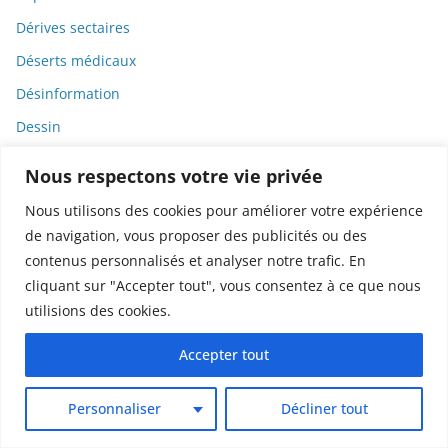
Dérives sectaires
Déserts médicaux
Désinformation
Dessin
Dessins animés
Nous respectons votre vie privée
Déterminisme
Nous utilisons des cookies pour améliorer votre expérience
Detox
de navigation, vous proposer des publicités ou des
Dette
contenus personnalisés et analyser notre trafic. En
cliquant sur "Accepter tout", vous consentez à ce que nous
Dette immunitaire
utilisions des cookies.
Deux-roues
Accepter tout
DGCCRF
Diabète
Personnaliser
Décliner tout
Diagnostic