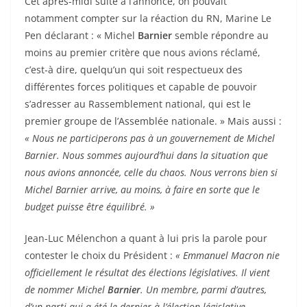
Cet après-midi suite à l’annonce, on pouvait
notamment compter sur la réaction du RN, Marine Le
Pen déclarant : « Michel
Barnier
semble répondre au
moins au premier critère que nous avions réclamé,
c’est-à dire, quelqu’un qui soit respectueux des
différentes forces politiques et capable de pouvoir
s’adresser au Rassemblement national, qui est le
premier groupe de l’Assemblée nationale. » Mais aussi :
« Nous ne participerons pas à un gouvernement de Michel
Barnier. Nous sommes aujourd’hui dans la situation que
nous avions annoncée, celle du chaos. Nous verrons bien si
Michel Barnier arrive, au moins, à faire en sorte que le
budget puisse être équilibré. »
Jean-Luc Mélenchon a quant à lui pris la parole pour
contester le choix du Président :
« Emmanuel Macron nie
officiellement le résultat des élections législatives. Il vient
de nommer Michel
Barnier
. Un membre, parmi d’autres,
d’un parti qui a été le dernier à l’élection législative.