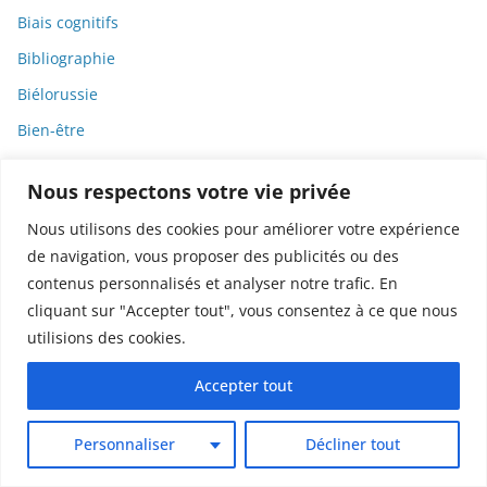
Biais cognitifs
Bibliographie
Biélorussie
Bien-être
Bien-être animal
Nous respectons votre vie privée
Big bang
Nous utilisons des cookies pour améliorer votre expérience
Bio
de navigation, vous proposer des publicités ou des
Biochimie
contenus personnalisés et analyser notre trafic. En
Biodiversité
cliquant sur "Accepter tout", vous consentez à ce que nous
utilisions des cookies.
Biodynamie
Biographie
Accepter tout
Biologie
Personnaliser
Décliner tout
Biomarqueurs