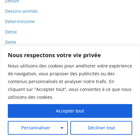
Dessin
Dessins animés
Déterminisme
Detox
Dette
Dette immunitaire
Nous respectons votre vie privée
Deux-roues
Nous utilisons des cookies pour améliorer votre expérience
DGCCRF
de navigation, vous proposer des publicités ou des
contenus personnalisés et analyser notre trafic. En
Diabète
cliquant sur "Accepter tout", vous consentez à ce que nous
Diagnostic
utilisions des cookies.
Didier Raoult
Accepter tout
Diététique
Diffamation
Personnaliser
Décliner tout
Dignité