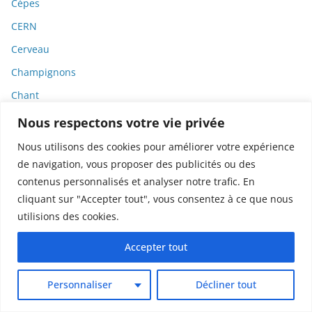
Cèpes
CERN
Cerveau
Champignons
Chant
Charbon
Nous respectons votre vie privée
Charlatanisme
Nous utilisons des cookies pour améliorer votre expérience
de navigation, vous proposer des publicités ou des
Charles III
contenus personnalisés et analyser notre trafic. En
Chatbots
cliquant sur "Accepter tout", vous consentez à ce que nous
ChatGPT
utilisions des cookies.
Chats
Accepter tout
Cher
Chercheur
Personnaliser
Décliner tout
Chiens