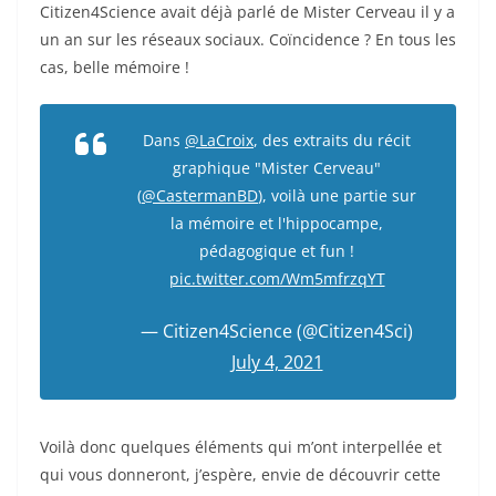
Citizen4Science avait déjà parlé de Mister Cerveau il y a
un an sur les réseaux sociaux. Coïncidence ? En tous les
cas, belle mémoire !
Dans
@LaCroix
, des extraits du récit
graphique "Mister Cerveau"
(
@CastermanBD
), voilà une partie sur
la mémoire et l'hippocampe,
pédagogique et fun !
pic.twitter.com/Wm5mfrzqYT
— Citizen4Science (@Citizen4Sci)
July 4, 2021
Voilà donc quelques éléments qui m’ont interpellée et
qui vous donneront, j’espère, envie de découvrir cette