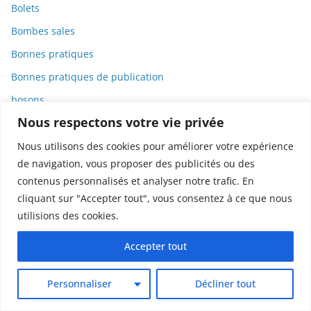
Bolets
Bombes sales
Bonnes pratiques
Bonnes pratiques de publication
bosons
Nous respectons votre vie privée
Botanique
Bourdons
Nous utilisons des cookies pour améliorer votre expérience
de navigation, vous proposer des publicités ou des
Bourges
contenus personnalisés et analyser notre trafic. En
Bourse
cliquant sur "Accepter tout", vous consentez à ce que nous
Brevets
utilisions des cookies.
Bronchiolite
Accepter tout
Bureaucratie
Canada
Personnaliser
Décliner tout
Cancel Culture