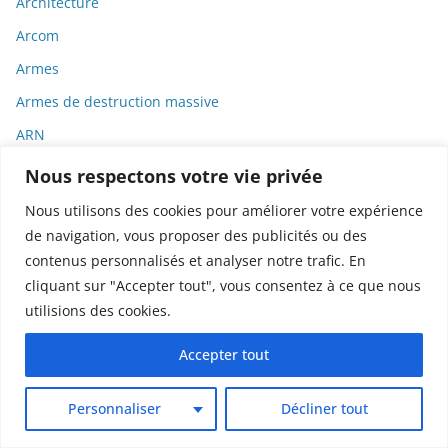
Architecture
Arcom
Armes
Armes de destruction massive
ARN
ARN messager
Nous respectons votre vie privée
Art culinaire
Nous utilisons des cookies pour améliorer votre expérience
Arte
de navigation, vous proposer des publicités ou des
contenus personnalisés et analyser notre trafic. En
Artemisia
cliquant sur "Accepter tout", vous consentez à ce que nous
Arts
utilisions des cookies.
Arts textiles
Accepter tout
ASCO
Asie
Personnaliser
Décliner tout
Assemblée Nationale