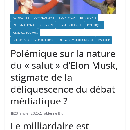
ACTUALITÉS
COMPLOTISME
ELON MUSK
ÉTATS-UNIS
INTERNATIONAL
OPINION
PENSÉE CRITIQUE
POLITIQUE
RÉSEAUX SOCIAUX
SCIENCES DE L'INFORMATION ET DE LA COMMUNICATION
TWITTER
Polémique sur la nature
du « salut » d’Elon Musk,
stigmate de la
déliquescence du débat
médiatique ?
23 janvier 2025
Fabienne Blum
Le milliardaire est