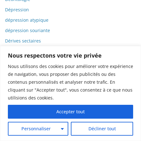
Dépression
dépression atypique
dépression souriante
Dérives sectaires
Déserts médicaux
Nous respectons votre vie privée
Désinformation
Nous utilisons des cookies pour améliorer votre expérience
Dessin
de navigation, vous proposer des publicités ou des
contenus personnalisés et analyser notre trafic. En
Dessins animés
cliquant sur "Accepter tout", vous consentez à ce que nous
Déterminisme
utilisions des cookies.
Detox
Accepter tout
Dette
Dette immunitaire
Personnaliser
Décliner tout
Deux-roues