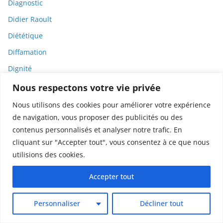
Diagnostic
Didier Raoult
Diététique
Diffamation
Dignité
Diplomatie
Nous respectons votre vie privée
Dispositifs médicaux
Nous utilisons des cookies pour améliorer votre expérience
de navigation, vous proposer des publicités ou des
Dlct
contenus personnalisés et analyser notre trafic. En
Doctolib
cliquant sur "Accepter tout", vous consentez à ce que nous
Documentaire
utilisions des cookies.
DODGE
Accepter tout
Donald Trump
Dons
Personnaliser
Décliner tout
Doxxing