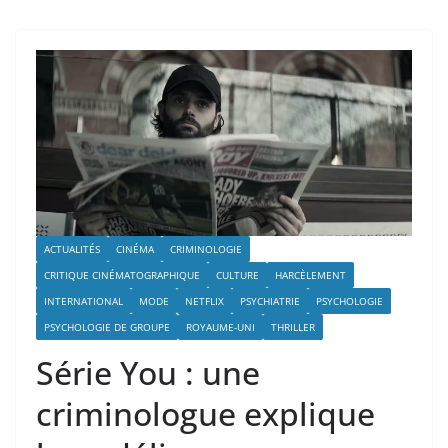
ACTUALITÉS
CINÉMA
CRIMINOLOGIE
CRITIQUE CINÉMATOGRAPHIQUE
CULTURE
HARCÈLEMENT
INTERNATIONAL
MODE
NETFLIX
PSYCHIATRIE
PSYCHOLOGIE
PSYCHOLOGIE DE GROUPE
ROYAUME-UNI
THRILLER
Série You : une
criminologue explique