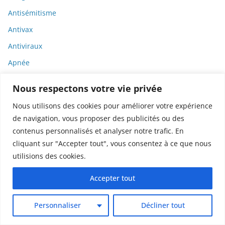
Antisémitisme
Antivax
Antiviraux
Apnée
Apollo
Nous respectons votre vie privée
Apple
Nous utilisons des cookies pour améliorer votre expérience
Archéologie
de navigation, vous proposer des publicités ou des
Architecture
contenus personnalisés et analyser notre trafic. En
cliquant sur "Accepter tout", vous consentez à ce que nous
Arcom
utilisions des cookies.
Armes
Accepter tout
Armes de destruction massive
ARN
Personnaliser
Décliner tout
ARN messager