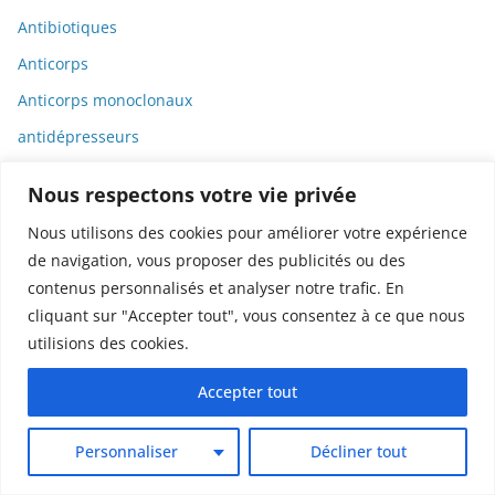
Antibiotiques
Anticorps
Anticorps monoclonaux
antidépresseurs
Antigènes
Nous respectons votre vie privée
Antisémitisme
Nous utilisons des cookies pour améliorer votre expérience
Antivax
de navigation, vous proposer des publicités ou des
Antiviraux
contenus personnalisés et analyser notre trafic. En
cliquant sur "Accepter tout", vous consentez à ce que nous
Apnée
utilisions des cookies.
Apollo
Accepter tout
Apple
Archéologie
Personnaliser
Décliner tout
Architecture