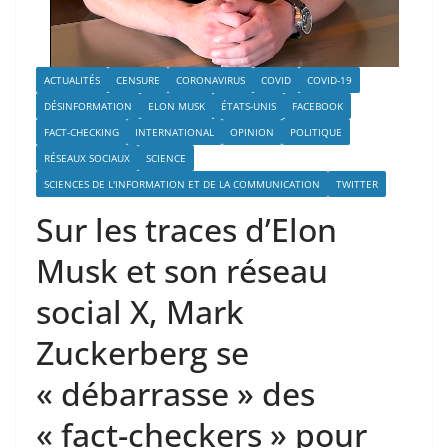
ACTUALITÉS
CENSURE
CORONAVIRUS
COVID
COVID-19
DÉSINFORMATION
ELON MUSK
ÉTATS-UNIS
FACEBOOK
FACT-CHECKING
INTERNATIONAL
OPINION
POLITIQUE
RÉSEAUX SOCIAUX
SCIENCE
SCIENCES DE L'INFORMATION ET DE LA COMMUNICATION
TWITTER
Sur les traces d’Elon
Musk et son réseau
social X, Mark
Zuckerberg se
« débarrasse » des
« fact-checkers » pour