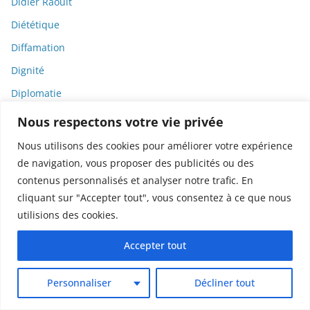
Didier Raoult
Diététique
Diffamation
Dignité
Diplomatie
Dispositifs médicaux
Nous respectons votre vie privée
Dlct
Nous utilisons des cookies pour améliorer votre expérience
Doctolib
de navigation, vous proposer des publicités ou des
contenus personnalisés et analyser notre trafic. En
Documentaire
cliquant sur "Accepter tout", vous consentez à ce que nous
DODGE
utilisions des cookies.
Donald Trump
Accepter tout
Dons
Doxxing
Personnaliser
Décliner tout
Droit