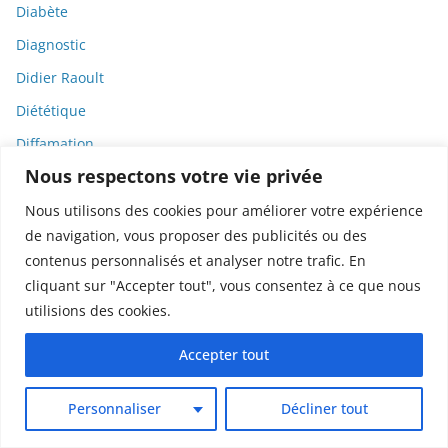
Diabète
Diagnostic
Didier Raoult
Diététique
Diffamation
Nous respectons votre vie privée
Dignité
Diplomatie
Nous utilisons des cookies pour améliorer votre expérience
de navigation, vous proposer des publicités ou des
Dispositifs médicaux
contenus personnalisés et analyser notre trafic. En
Dlct
cliquant sur "Accepter tout", vous consentez à ce que nous
Doctolib
utilisions des cookies.
Documentaire
Accepter tout
DODGE
Donald Trump
Personnaliser
Décliner tout
Dons