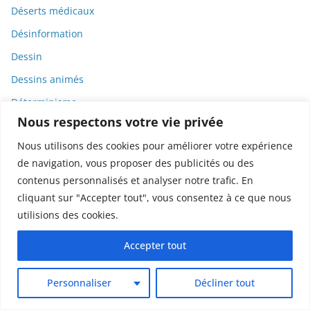
Déserts médicaux
Désinformation
Dessin
Dessins animés
Déterminisme
Nous respectons votre vie privée
Detox
Nous utilisons des cookies pour améliorer votre expérience
Dette
de navigation, vous proposer des publicités ou des
Dette immunitaire
contenus personnalisés et analyser notre trafic. En
Deux-roues
cliquant sur "Accepter tout", vous consentez à ce que nous
utilisions des cookies.
DGCCRF
Diabète
Accepter tout
Diagnostic
Personnaliser
Décliner tout
Didier Raoult
Diététique