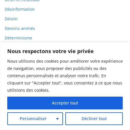
Désinformation
Dessin
Dessins animés
Déterminisme
Detox
Nous respectons votre vie privée
Dette
Nous utilisons des cookies pour améliorer votre expérience
Dette immunitaire
de navigation, vous proposer des publicités ou des
contenus personnalisés et analyser notre trafic. En
Deux-roues
cliquant sur "Accepter tout", vous consentez à ce que nous
DGCCRF
utilisions des cookies.
Diabète
Accepter tout
Diagnostic
Didier Raoult
Personnaliser
Décliner tout
Diététique