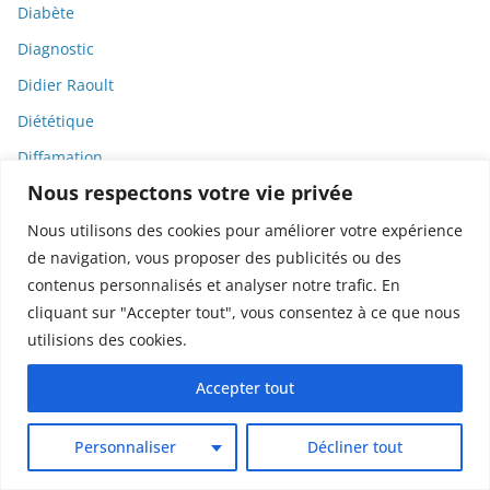
Diabète
Diagnostic
Didier Raoult
Diététique
Diffamation
Nous respectons votre vie privée
Dignité
Diplomatie
Nous utilisons des cookies pour améliorer votre expérience
de navigation, vous proposer des publicités ou des
Dispositifs médicaux
contenus personnalisés et analyser notre trafic. En
Dlct
cliquant sur "Accepter tout", vous consentez à ce que nous
Doctolib
utilisions des cookies.
Documentaire
Accepter tout
DODGE
Donald Trump
Personnaliser
Décliner tout
Dons