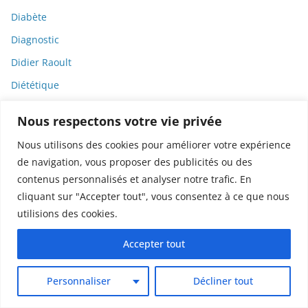
Diabète
Diagnostic
Didier Raoult
Diététique
Diffamation
Nous respectons votre vie privée
Dignité
Nous utilisons des cookies pour améliorer votre expérience
Diplomatie
de navigation, vous proposer des publicités ou des
Dispositifs médicaux
contenus personnalisés et analyser notre trafic. En
cliquant sur "Accepter tout", vous consentez à ce que nous
Dlct
utilisions des cookies.
Doctolib
Accepter tout
Documentaire
DODGE
Personnaliser
Décliner tout
Donald Trump