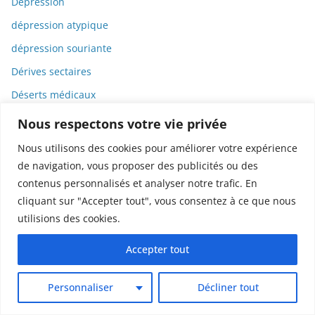
Dépression
dépression atypique
dépression souriante
Dérives sectaires
Déserts médicaux
Désinformation
Nous respectons votre vie privée
Dessin
Nous utilisons des cookies pour améliorer votre expérience
Dessins animés
de navigation, vous proposer des publicités ou des
contenus personnalisés et analyser notre trafic. En
Déterminisme
cliquant sur "Accepter tout", vous consentez à ce que nous
Detox
utilisions des cookies.
Dette
Accepter tout
Dette immunitaire
Deux-roues
Personnaliser
Décliner tout
DGCCRF