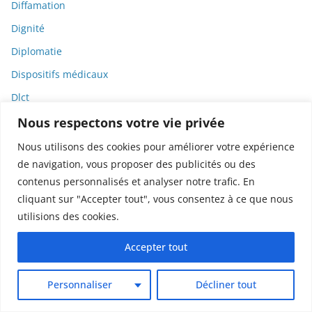
Diffamation
Dignité
Diplomatie
Dispositifs médicaux
Dlct
Doctolib
Nous respectons votre vie privée
Documentaire
Nous utilisons des cookies pour améliorer votre expérience
de navigation, vous proposer des publicités ou des
DODGE
contenus personnalisés et analyser notre trafic. En
Donald Trump
cliquant sur "Accepter tout", vous consentez à ce que nous
Dons
utilisions des cookies.
Doxxing
Accepter tout
Droit
Droit de la consommation
Personnaliser
Décliner tout
Droit de la presse