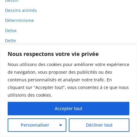
Dessin
Dessins animés
Déterminisme
Detox
Dette
Dette immunitaire
Nous respectons votre vie privée
Deux-roues
Nous utilisons des cookies pour améliorer votre expérience
DGCCRF
de navigation, vous proposer des publicités ou des
contenus personnalisés et analyser notre trafic. En
Diabète
cliquant sur "Accepter tout", vous consentez à ce que nous
Diagnostic
utilisions des cookies.
Didier Raoult
Accepter tout
Diététique
Diffamation
Personnaliser
Décliner tout
Dignité