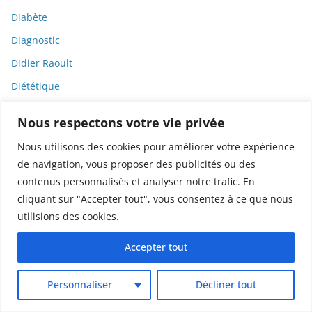
Diabète
Diagnostic
Didier Raoult
Diététique
Diffamation
Nous respectons votre vie privée
Dignité
Nous utilisons des cookies pour améliorer votre expérience
Diplomatie
de navigation, vous proposer des publicités ou des
Dispositifs médicaux
contenus personnalisés et analyser notre trafic. En
cliquant sur "Accepter tout", vous consentez à ce que nous
Dlct
utilisions des cookies.
Doctolib
Accepter tout
Documentaire
DODGE
Personnaliser
Décliner tout
Donald Trump