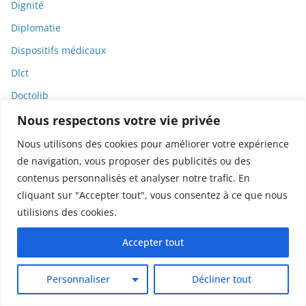
Dignité
Diplomatie
Dispositifs médicaux
Dlct
Doctolib
Documentaire
Nous respectons votre vie privée
DODGE
Nous utilisons des cookies pour améliorer votre expérience
de navigation, vous proposer des publicités ou des
Donald Trump
contenus personnalisés et analyser notre trafic. En
Dons
cliquant sur "Accepter tout", vous consentez à ce que nous
Doxxing
utilisions des cookies.
Droit
Accepter tout
Droit de la consommation
Droit de la presse
Personnaliser
Décliner tout
Droit de la santé