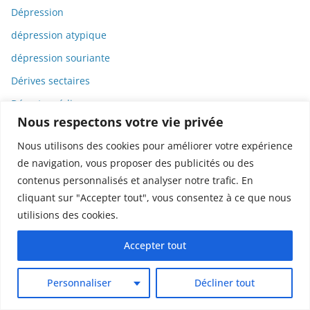
Dépression
dépression atypique
dépression souriante
Dérives sectaires
Déserts médicaux
Nous respectons votre vie privée
Désinformation
Nous utilisons des cookies pour améliorer votre expérience
Dessin
de navigation, vous proposer des publicités ou des
Dessins animés
contenus personnalisés et analyser notre trafic. En
Déterminisme
cliquant sur "Accepter tout", vous consentez à ce que nous
utilisions des cookies.
Detox
Dette
Accepter tout
Dette immunitaire
Personnaliser
Décliner tout
Deux-roues
DGCCRF