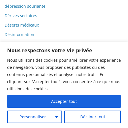
dépression souriante
Dérives sectaires
Déserts médicaux
Désinformation
Dessin
Nous respectons votre vie privée
Dessins animés
Nous utilisons des cookies pour améliorer votre expérience
Déterminisme
de navigation, vous proposer des publicités ou des
Detox
contenus personnalisés et analyser notre trafic. En
cliquant sur "Accepter tout", vous consentez à ce que nous
Dette
utilisions des cookies.
Dette immunitaire
Deux-roues
Accepter tout
DGCCRF
Personnaliser
Décliner tout
Diabète