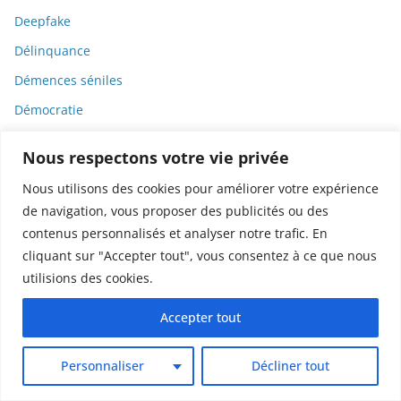
Deepfake
Délinquance
Démences séniles
Démocratie
Déni
Nous respectons votre vie privée
Déni de science
Nous utilisons des cookies pour améliorer votre expérience
Dénialisme
de navigation, vous proposer des publicités ou des
Dénigrement
contenus personnalisés et analyser notre trafic. En
cliquant sur "Accepter tout", vous consentez à ce que nous
Dénutrition
utilisions des cookies.
Déontologie
Dépression
Accepter tout
dépression atypique
Personnaliser
Décliner tout
dépression souriante