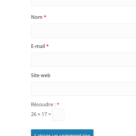
Nom
*
E-mail
*
Site web
Résoudre :
*
26 × 17 =