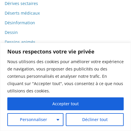
Dérives sectaires
Déserts médicaux
Désinformation
Dessin
Dessins animés
Nous respectons votre vie privée
Déterminisme
Detox
Nous utilisons des cookies pour améliorer votre expérience
de navigation, vous proposer des publicités ou des
Dette
contenus personnalisés et analyser notre trafic. En
Dette immunitaire
cliquant sur "Accepter tout", vous consentez à ce que nous
Deux-roues
utilisions des cookies.
DGCCRF
Accepter tout
Diabète
Diagnostic
Personnaliser
Décliner tout
Didier Raoult