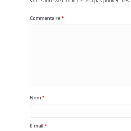
Votre adresse e-mail ne sera pas publiée.
Les
Commentaire
*
Nom
*
E-mail
*