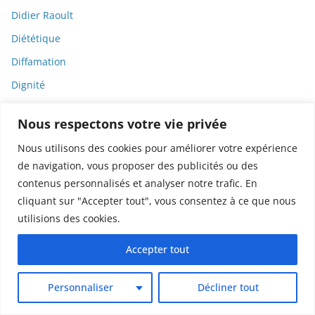
Didier Raoult
Diététique
Diffamation
Dignité
Diplomatie
Nous respectons votre vie privée
Dispositifs médicaux
Nous utilisons des cookies pour améliorer votre expérience
Dlct
de navigation, vous proposer des publicités ou des
Doctolib
contenus personnalisés et analyser notre trafic. En
cliquant sur "Accepter tout", vous consentez à ce que nous
Documentaire
utilisions des cookies.
DODGE
Donald Trump
Accepter tout
Dons
Personnaliser
Décliner tout
Doxxing