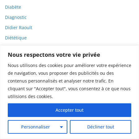
Diabète
Diagnostic
Didier Raoult
Diététique
Diffamation
Nous respectons votre vie privée
Dignité
Nous utilisons des cookies pour améliorer votre expérience
Diplomatie
de navigation, vous proposer des publicités ou des
Dispositifs médicaux
contenus personnalisés et analyser notre trafic. En
cliquant sur "Accepter tout", vous consentez à ce que nous
Dlct
utilisions des cookies.
Doctolib
Documentaire
Accepter tout
DODGE
Personnaliser
Décliner tout
Donald Trump