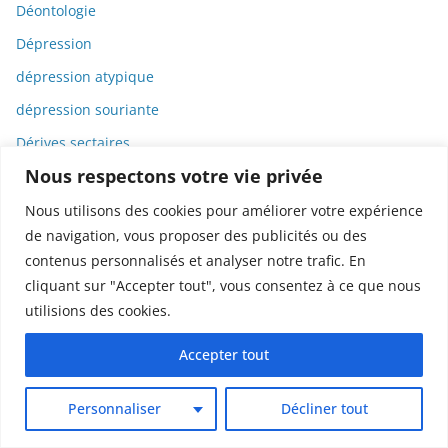
Déontologie
Dépression
dépression atypique
dépression souriante
Dérives sectaires
Nous respectons votre vie privée
Déserts médicaux
Désinformation
Nous utilisons des cookies pour améliorer votre expérience
de navigation, vous proposer des publicités ou des
Dessin
contenus personnalisés et analyser notre trafic. En
Dessins animés
cliquant sur "Accepter tout", vous consentez à ce que nous
Déterminisme
utilisions des cookies.
Detox
Accepter tout
Dette
Dette immunitaire
Personnaliser
Décliner tout
Deux-roues