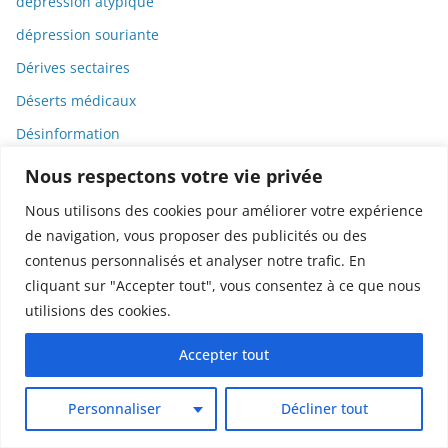
dépression atypique
dépression souriante
Dérives sectaires
Déserts médicaux
Désinformation
Dessin
Nous respectons votre vie privée
Dessins animés
Nous utilisons des cookies pour améliorer votre expérience
Déterminisme
de navigation, vous proposer des publicités ou des
contenus personnalisés et analyser notre trafic. En
Detox
cliquant sur "Accepter tout", vous consentez à ce que nous
Dette
utilisions des cookies.
Dette immunitaire
Accepter tout
Deux-roues
DGCCRF
Personnaliser
Décliner tout
Diabète