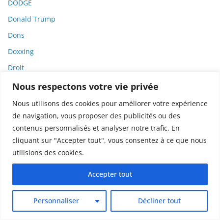
DODGE
Donald Trump
Dons
Doxxing
Droit
Droit de la consommation
Nous respectons votre vie privée
Droit de la presse
Nous utilisons des cookies pour améliorer votre expérience
de navigation, vous proposer des publicités ou des
Droit de la santé
contenus personnalisés et analyser notre trafic. En
Droit du travail
cliquant sur "Accepter tout", vous consentez à ce que nous
Droit international
utilisions des cookies.
Droit pénal
Accepter tout
Droits des animaux
Droits humains
Personnaliser
Décliner tout
Dystopie