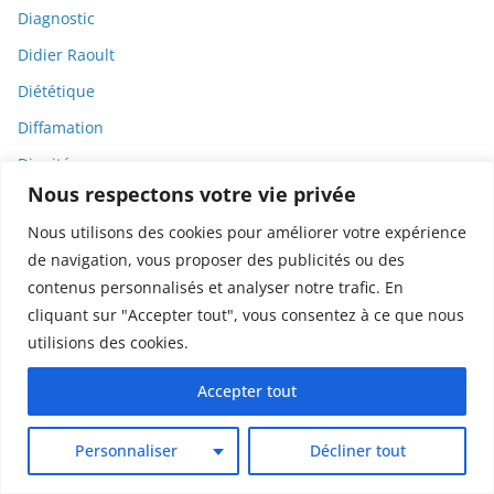
Diagnostic
Didier Raoult
Diététique
Diffamation
Dignité
Nous respectons votre vie privée
Diplomatie
Nous utilisons des cookies pour améliorer votre expérience
Dispositifs médicaux
de navigation, vous proposer des publicités ou des
Dlct
contenus personnalisés et analyser notre trafic. En
Doctolib
cliquant sur "Accepter tout", vous consentez à ce que nous
utilisions des cookies.
Documentaire
DODGE
Accepter tout
Donald Trump
Personnaliser
Décliner tout
Dons
Doxxing