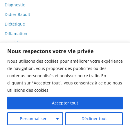
Diagnostic
Didier Raoult
Diététique
Diffamation
Dignité
Nous respectons votre vie privée
Diplomatie
Nous utilisons des cookies pour améliorer votre expérience
Dispositifs médicaux
de navigation, vous proposer des publicités ou des
Dlct
contenus personnalisés et analyser notre trafic. En
Doctolib
cliquant sur "Accepter tout", vous consentez à ce que nous
utilisions des cookies.
Documentaire
DODGE
Accepter tout
Donald Trump
Personnaliser
Décliner tout
Dons
Doxxing