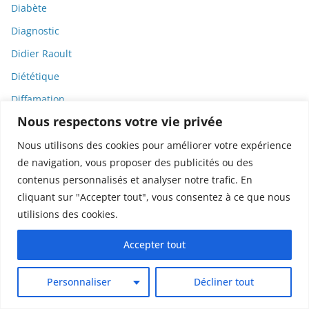
Diabète
Diagnostic
Didier Raoult
Diététique
Diffamation
Nous respectons votre vie privée
Dignité
Diplomatie
Nous utilisons des cookies pour améliorer votre expérience
de navigation, vous proposer des publicités ou des
Dispositifs médicaux
contenus personnalisés et analyser notre trafic. En
Dlct
cliquant sur "Accepter tout", vous consentez à ce que nous
Doctolib
utilisions des cookies.
Documentaire
Accepter tout
DODGE
Donald Trump
Personnaliser
Décliner tout
Dons