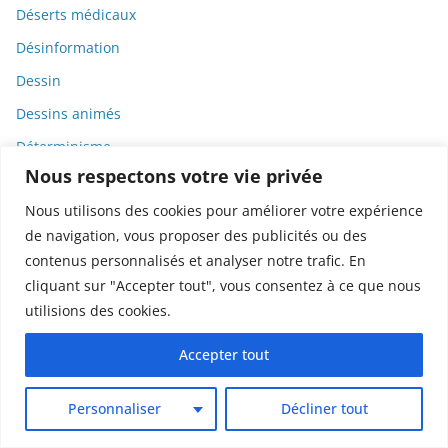
Déserts médicaux
Désinformation
Dessin
Dessins animés
Déterminisme
Nous respectons votre vie privée
Detox
Nous utilisons des cookies pour améliorer votre expérience
Dette
de navigation, vous proposer des publicités ou des
Dette immunitaire
contenus personnalisés et analyser notre trafic. En
Deux-roues
cliquant sur "Accepter tout", vous consentez à ce que nous
utilisions des cookies.
DGCCRF
Diabète
Accepter tout
Diagnostic
Personnaliser
Décliner tout
Didier Raoult
Diététique