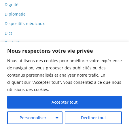
Dignité
Diplomatie
Dispositifs médicaux
Dlct
Doctolib
Nous respectons votre vie privée
Documentaire
Nous utilisons des cookies pour améliorer votre expérience
DODGE
de navigation, vous proposer des publicités ou des
Donald Trump
contenus personnalisés et analyser notre trafic. En
Dons
cliquant sur "Accepter tout", vous consentez à ce que nous
utilisions des cookies.
Doxxing
Droit
Accepter tout
Droit de la consommation
Personnaliser
Décliner tout
Droit de la presse
Droit de la santé