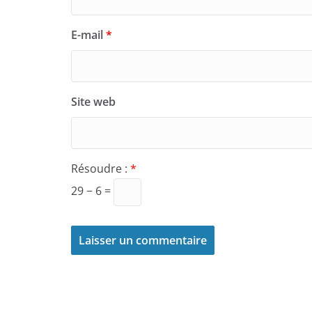
E-mail
*
Site web
Résoudre :
*
29 − 6 =