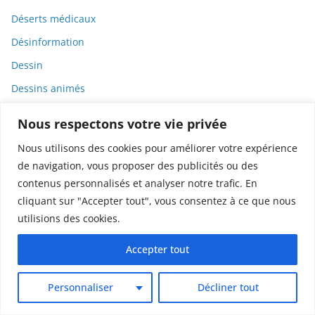
Déserts médicaux
Désinformation
Dessin
Dessins animés
Déterminisme
Nous respectons votre vie privée
Detox
Nous utilisons des cookies pour améliorer votre expérience
Dette
de navigation, vous proposer des publicités ou des
Dette immunitaire
contenus personnalisés et analyser notre trafic. En
cliquant sur "Accepter tout", vous consentez à ce que nous
Deux-roues
utilisions des cookies.
DGCCRF
Accepter tout
Diabète
Diagnostic
Personnaliser
Décliner tout
Didier Raoult