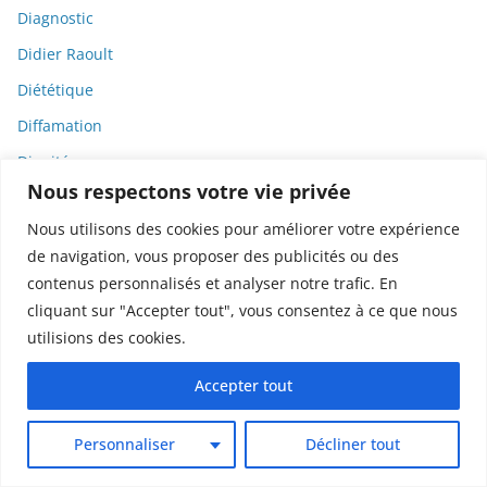
Diagnostic
Didier Raoult
Diététique
Diffamation
Dignité
Nous respectons votre vie privée
Diplomatie
Nous utilisons des cookies pour améliorer votre expérience
Dispositifs médicaux
de navigation, vous proposer des publicités ou des
Dlct
contenus personnalisés et analyser notre trafic. En
Doctolib
cliquant sur "Accepter tout", vous consentez à ce que nous
utilisions des cookies.
Documentaire
DODGE
Accepter tout
Donald Trump
Personnaliser
Décliner tout
Dons
Doxxing