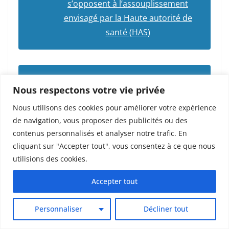
s’opposent à l’assouplissement
envisagé par la Haute autorité de
santé (HAS)
La question de la réintégration des
Nous respectons votre vie privée
soignants non vaccinés
Nous utilisons des cookies pour améliorer votre expérience
de navigation, vous proposer des publicités ou des
contenus personnalisés et analyser notre trafic. En
cliquant sur "Accepter tout", vous consentez à ce que nous
Pandémie de Covid-19 :
utilisions des cookies.
l’Organisation Mondiale de la
Santé (OMS) déclare la fin de l’état
Accepter tout
d’urgence sanitaire de portée
internationale
Personnaliser
Décliner tout