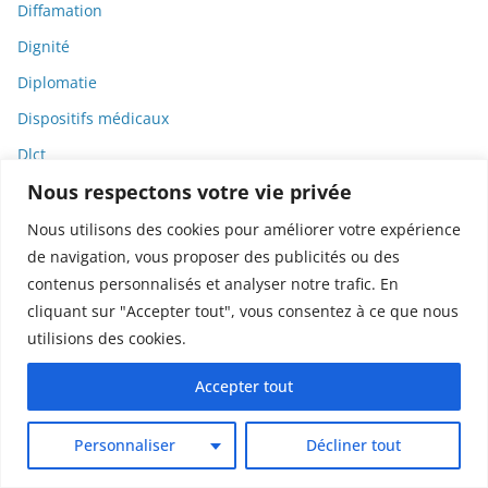
Diffamation
Dignité
Diplomatie
Dispositifs médicaux
Dlct
Nous respectons votre vie privée
Doctolib
Documentaire
Nous utilisons des cookies pour améliorer votre expérience
de navigation, vous proposer des publicités ou des
DODGE
contenus personnalisés et analyser notre trafic. En
Donald Trump
cliquant sur "Accepter tout", vous consentez à ce que nous
Dons
utilisions des cookies.
Doxxing
Accepter tout
Droit
Droit de la consommation
Personnaliser
Décliner tout
Droit de la presse