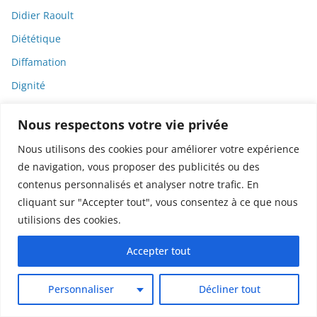
Didier Raoult
Diététique
Diffamation
Dignité
Diplomatie
Nous respectons votre vie privée
Dispositifs médicaux
Nous utilisons des cookies pour améliorer votre expérience
Dlct
de navigation, vous proposer des publicités ou des
Doctolib
contenus personnalisés et analyser notre trafic. En
cliquant sur "Accepter tout", vous consentez à ce que nous
Documentaire
utilisions des cookies.
DODGE
Donald Trump
Accepter tout
Dons
Personnaliser
Décliner tout
Doxxing