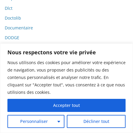
Dlct
Doctolib
Documentaire
DODGE
Donald Trump
Nous respectons votre vie privée
Dons
Nous utilisons des cookies pour améliorer votre expérience
Doxxing
de navigation, vous proposer des publicités ou des
Droit
contenus personnalisés et analyser notre trafic. En
cliquant sur "Accepter tout", vous consentez à ce que nous
Droit de la consommation
utilisions des cookies.
Droit de la presse
Accepter tout
Droit de la santé
Droit du travail
Personnaliser
Décliner tout
Droit international